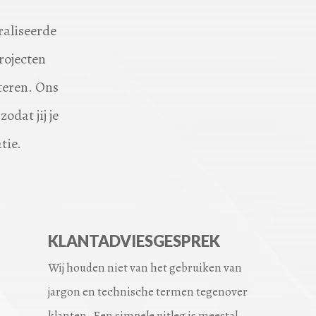
raliseerde
rojecten
teren. Ons
odat jij je
tie.
KLANTADVIESGESPREK
Wij houden niet van het gebruiken van
jargon en technische termen tegenover
klanten. Een simpele uitleg is meestal