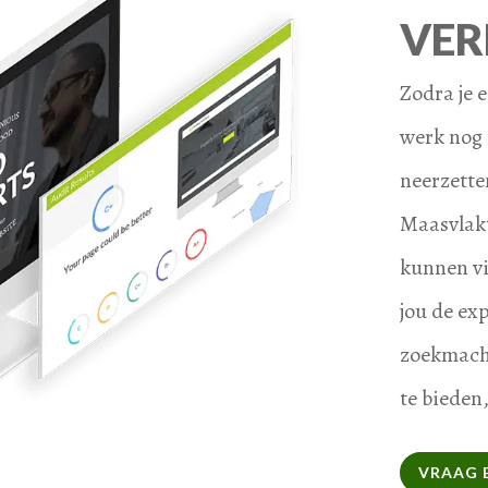
VER
Zodra je 
werk nog n
neerzette
Maasvlakt
kunnen vi
jou de exp
zoekmachi
te bieden
VRAAG 