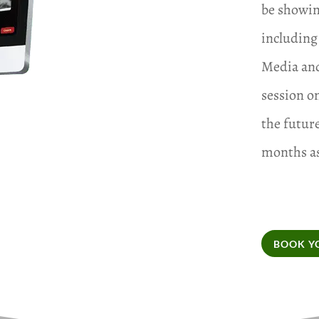
be showin
including
Media and
session o
the future
months as
BOOK Y