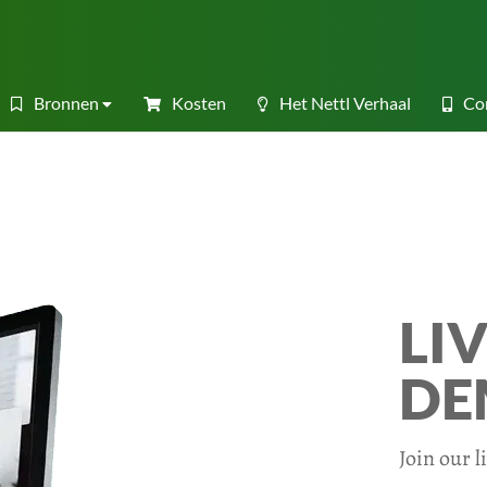
Bronnen
Kosten
Het Nettl Verhaal
Co
LI
DE
Join our 