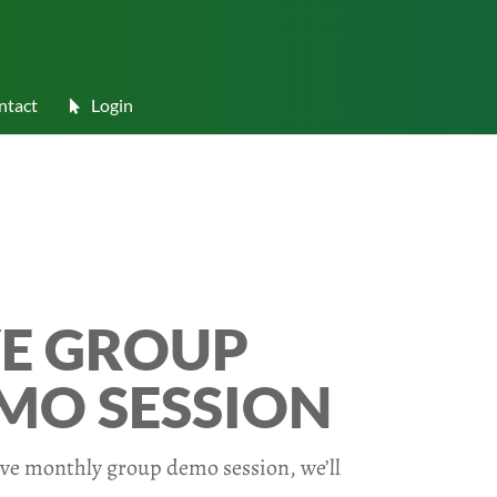
ntact
Login
VE GROUP
MO SESSION
live monthly group demo session, we’ll