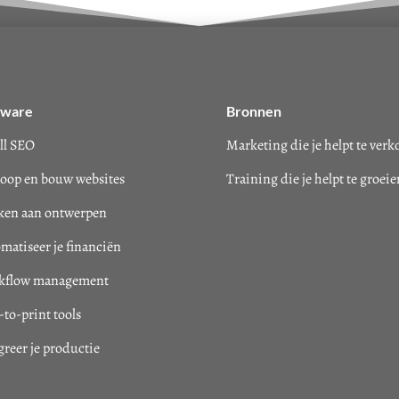
tware
Bronnen
ll SEO
Marketing die je helpt te ver
oop en bouw websites
Training die je helpt te groeie
en aan ontwerpen
matiseer je financiën
kflow management
to-print tools
greer je productie